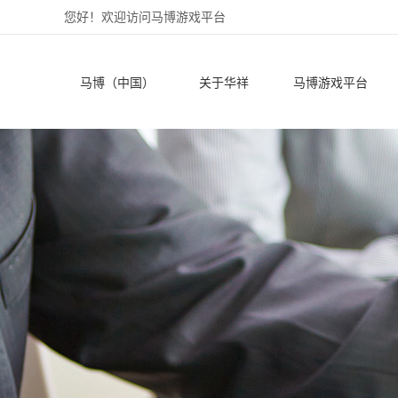
您好！欢迎访问马博游戏平台
马博（中国）
关于华祥
马博游戏平台