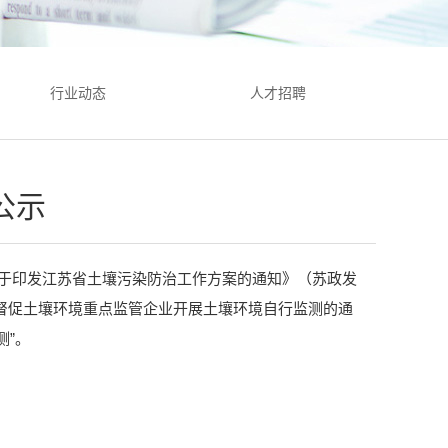
行业动态
人才招聘
公示
关于印发江苏省土壤污染防治工作方案的通知》（苏政发
《关于督促土壤环境重点监管企业开展土壤环境自行监测的通
测”。