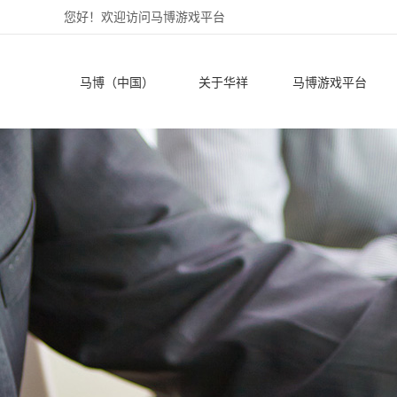
您好！欢迎访问马博游戏平台
马博（中国）
关于华祥
马博游戏平台