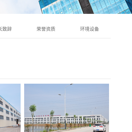
长致辞
荣誉资质
环境设备