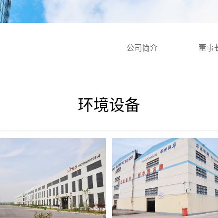
公司简介
董事
环境设备